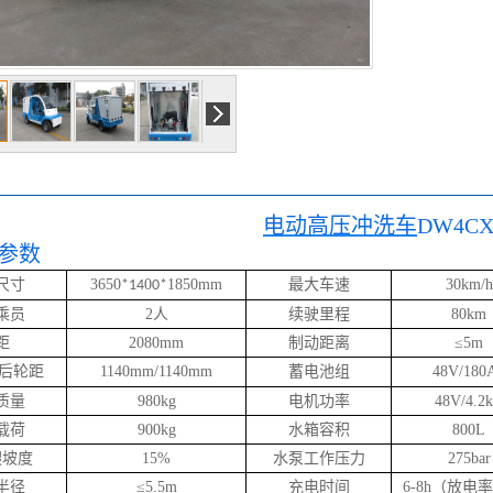
电动高压冲洗车
DW4CX
参数
尺寸
3650
0
1850mm
最大车速
30km/h
*14
0*
乘员
2人
续驶里程
80km
距
2080mm
制动距离
≤5m
后轮距
1140mm/1140mm
蓄电池组
48V/180
质量
980kg
电机功率
48V/4.2
载荷
900kg
水箱容积
800L
爬坡度
15%
水泵工作压力
275bar
半径
≤
5.5m
充电时间
6-8h（放电率