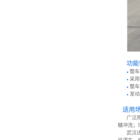
功能
整车
●
采用
●
整车
●
发动
●
适用
广泛
糖冲洗；
武汉