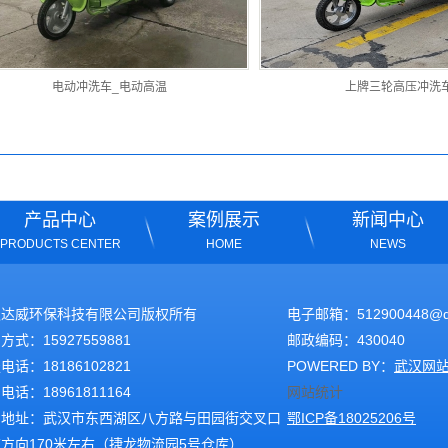
电动冲洗车_电动高温
上牌三轮高压冲洗车
产品中心
案例展示
新闻中心
PRODUCTS CENTER
HOME
NEWS
汉达威环保科技有限公司版权所有
电子邮箱：
512900448@
方式：15927559881
邮政编码：430040
电话：18186102821
POWERED BY：
武汉网
电话：18961811164
网站统计
司地址：武汉市东西湖区八方路与田园街交叉口
鄂ICP备18025206号
方向170米左右（捷龙物流园5号仓库）