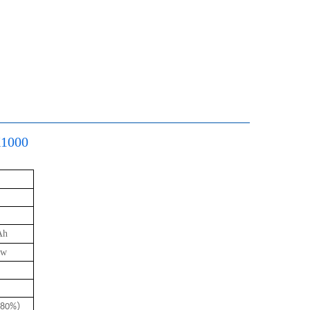
1000
Ah
kw
）
80%