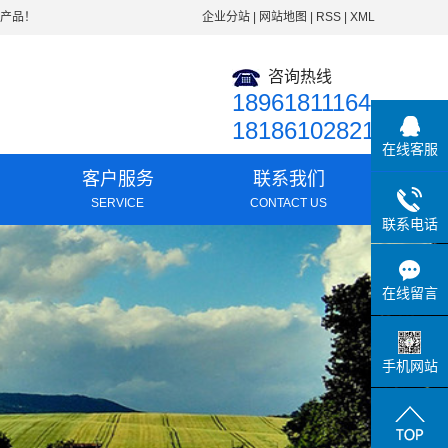
等产品！
企业分站
|
网站地图
|
RSS
|
XML
咨询热线
18961811164
18186102821
在线客服
客户服务
联系我们
SERVICE
CONTACT US
联系电话
闻
频
在线留言
识
手机网站