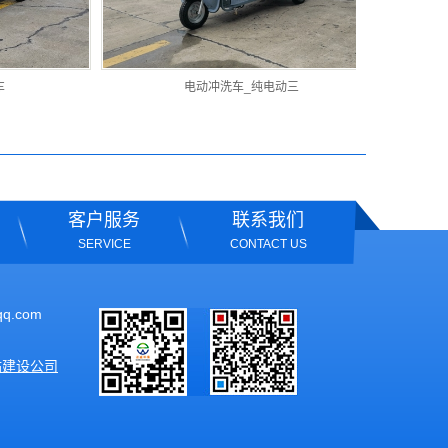
电动冲洗车_纯电动三
电
客户服务
联系我们
SERVICE
CONTACT US
qq.com
站建设公司