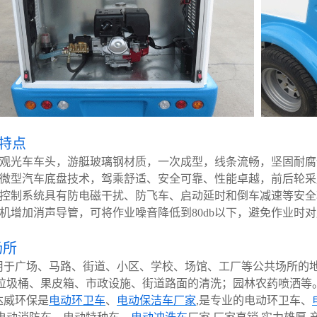
特点
观光车车头，游艇玻璃钢材质，一次成型，线条流畅，坚固耐腐
微型汽车底盘技术，驾乘舒适、安全可靠、性能卓越，前后轮采
控制系统具有防电磁干扰、防飞车、启动延时和倒车减速等安全
机增加消声导管，可将作业噪音降低到
80db以下，避免作业时
场所
用于广场、马路、街道、小区、学校、场馆、工厂等公共场所的
垃圾桶、果皮箱、市政设施、街道路面的清洗；园林农药喷洒等
达威环保是
电动环卫车
、
电动保洁车厂家
,是专业的电动环卫车、