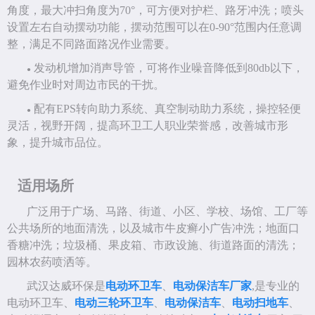
角度，最大冲扫角度为70°，可方便对护栏、路牙冲洗；喷头
设置左右自动摆动功能，摆动范围可以在0-90°范围内任意调
整，满足不同路面路况作业需要。
发动机增加消声导管，可将作业噪音降低到
80db以下，
●
避免作业时对周边市民的干扰。
配有
EPS转向助力系统、真空制动助力系统，操控轻便
●
灵活，视野开阔，提高环卫工人职业荣誉感，改善城市形
象，提升城市品位。
适用场所
广泛用于广场、马路、街道、小区、学校、场馆、工厂等
公共场所的地面清洗，以及
城市牛皮癣小广告冲洗；地面口
香糖冲洗；垃圾桶、果皮箱、市政设施、街道路面的清洗；
园林农药喷洒等
。
武汉达威环保是
电动环卫车
、
电动保洁车厂家
,是专业的
电动环卫车、
电动三轮环卫车
、
电动保洁车
、
电动扫地车
、