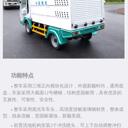
功能特点
整车采用三维正向模块化设计，外观新颖时尚，通用底
●
盘，车架采用大截面
12号槽钢，结构坚固耐用，具有优异的
互换性、可靠性、安全性。
整车采用观光车车头，高强度游艇玻璃钢材质，整体成
●
型，线条流畅，坚固耐腐蚀，新颖美观。
前置洗地机构安装
2个冲洗喷头，可上下自动调整冲扫
●