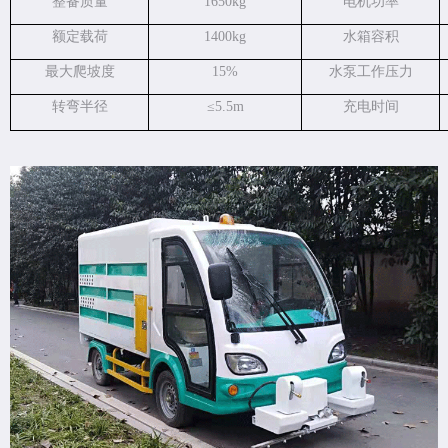
整备质量
1650kg
电机功率
额定载荷
1400kg
水箱容积
最大爬坡度
15%
水泵工作压力
转弯半径
≤
5.5m
充电时间