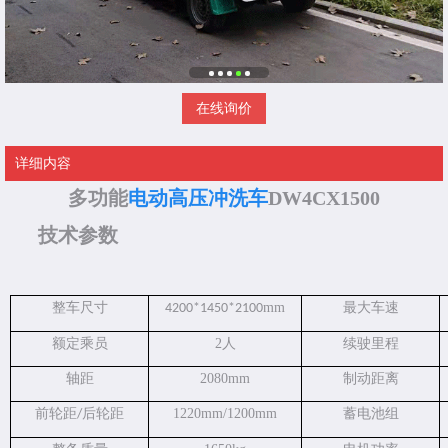
在线询价
详细内容
多功能
电动高压冲洗车
DW4CX1500
技术参数
整车尺寸
mm
最大车速
4200*1450*2100
额定乘员
2人
续驶里程
轴距
2080mm
制动距离
前轮距
后轮距
1220mm/1200mm
蓄电池组
/