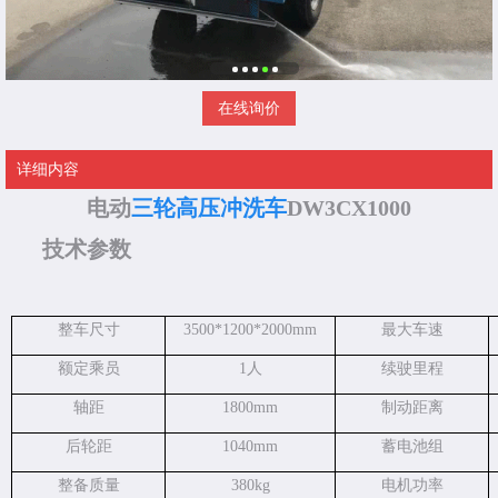
在线询价
详细内容
电动
三轮高压冲洗车
DW3CX1000
技术参数
整车尺寸
3500*1200*2000
mm
最大车速
额定乘员
1人
续驶里程
轴距
1800mm
制动距离
后轮距
1040mm
蓄电池组
整备质量
380kg
电机功率