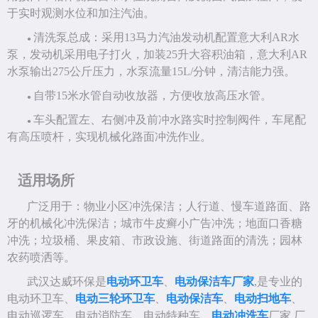
于实时观测水位和加注汽油
。
清洗泵总成：采用
13马力汽油发动机配置意大利AR水
●
泵，发动机采用电子打火，加装25升大容积油箱，意大利AR
水泵输出275公斤压力，水泵流量15L/分钟，清洁能力强
。
自带
15米水管自动收放器，方便收放高压水管
。
●
车头配置左、右侧冲及前冲水路实时控制阀件，车尾配
●
有高压喷杆，实现机械化路面冲洗作业。
适用场所
广泛用于
：物业小区冲洗保洁；人行道、慢车道路面、路
牙的机械化冲洗保洁；城市牛皮癣小广告冲洗；地面口香糖
冲洗；垃圾桶、果皮箱、市政设施、街道路面的清洗；园林
农药喷洒等。
武汉达威环保是
电动环卫车
、
电动保洁车厂家
,是专业的
电动环卫车、
电动三轮环卫车
、
电动保洁车
、
电动扫地车
、
电动巡逻车、电动消防车、电动特种车、
电动冲洗车
厂家,厂