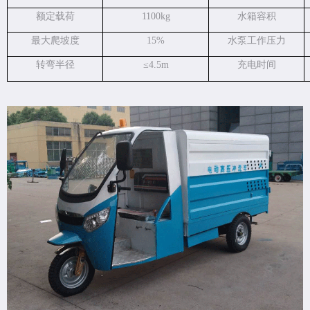
额定载荷
1100kg
水箱容积
最大爬坡度
15%
水泵工作压力
转弯半径
≤
4.5m
充电时间