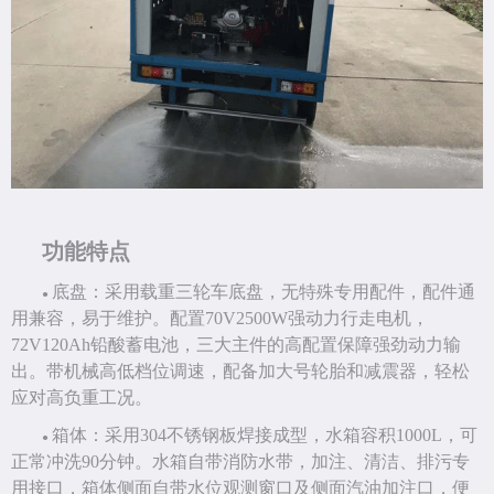
功能特点
底盘：采用载重三轮车底盘，无特殊专用配件，配件通
●
用兼容，易于维护。配置
70V2500W强动力行走电机，
72V120Ah铅酸蓄电池，三大主件的高配置保障强劲动力输
出。带机械高低档位调速，配备加大号轮胎和减震器，轻松
应对高负重工况
。
箱体：采用
304不锈钢板焊接成型，水箱容积1000L，可
●
正常冲洗90分钟。水箱自带消防水带，加注、清洁、排污专
用接口，箱体侧面自带水位观测窗口及侧面汽油加注口，便