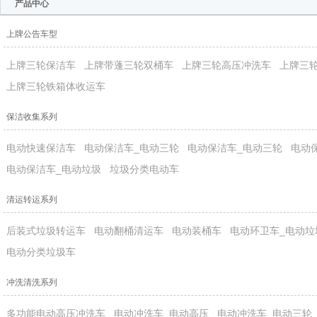
产品中心
上牌公告车型
上牌三轮保洁车
上牌带蓬三轮双桶车
上牌三轮高压冲洗车
上牌三
上牌三轮铁箱体收运车
保洁收集系列
电动快速保洁车
电动保洁车_电动三轮
电动保洁车_电动三轮
电动
电动保洁车_电动垃圾
垃圾分类电动车
清运转运系列
后装式垃圾转运车
电动翻桶清运车
电动装桶车
电动环卫车_电动垃
电动分类垃圾车
冲洗清洗系列
多功能电动高压冲洗车
电动冲洗车_电动高压
电动冲洗车_电动三轮