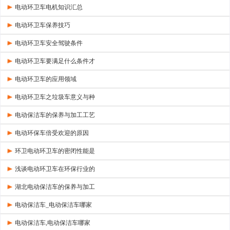
电动环卫车电机知识汇总
电动环卫车保养技巧
电动环卫车安全驾驶条件
电动环卫车要满足什么条件才
电动环卫车的应用领域
电动环卫车之垃圾车意义与种
电动保洁车的保养与加工工艺
电动环保车倍受欢迎的原因
环卫电动环卫车的密闭性能是
浅谈电动环卫车在环保行业的
湖北电动保洁车的保养与加工
电动保洁车_电动保洁车哪家
电动保洁车,电动保洁车哪家