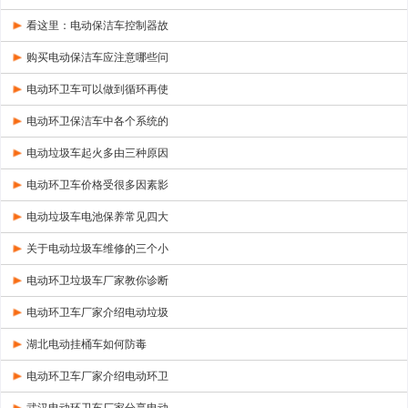
看这里：电动保洁车控制器故
购买电动保洁车应注意哪些问
电动环卫车可以做到循环再使
电动环卫保洁车中各个系统的
电动垃圾车起火多由三种原因
电动环卫车价格受很多因素影
电动垃圾车电池保养常见四大
关于电动垃圾车维修的三个小
电动环卫垃圾车厂家教你诊断
电动环卫车厂家介绍电动垃圾
湖北电动挂桶车如何防毒
电动环卫车厂家介绍电动环卫