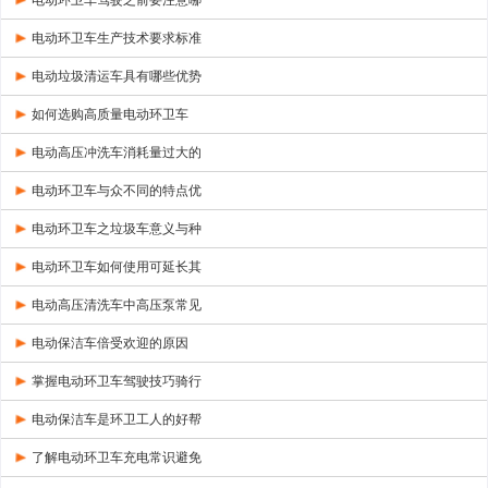
电动环卫车驾驶之前要注意哪
电动环卫车生产技术要求标准
电动垃圾清运车具有哪些优势
如何选购高质量电动环卫车
电动高压冲洗车消耗量过大的
电动环卫车与众不同的特点优
电动环卫车之垃圾车意义与种
电动环卫车如何使用可延长其
电动高压清洗车中高压泵常见
电动保洁车倍受欢迎的原因
掌握电动环卫车驾驶技巧骑行
电动保洁车是环卫工人的好帮
了解电动环卫车充电常识避免