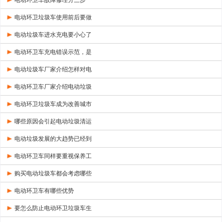
电动环卫车故障修理分三步
电动环卫垃圾车使用前后要做
电动垃圾车进水充电要小心了
电动环卫车充电错误示范，是
电动垃圾车厂家介绍怎样对电
电动环卫车厂家介绍电动垃圾
电动环卫垃圾车成为改善城市
哪些原因会引起电动垃圾清运
电动垃圾发展的大趋势已经到
电动环卫车同样要重视保养工
购买电动垃圾车都会考虑哪些
电动环卫车有哪些优势
要怎么防止电动环卫垃圾车生