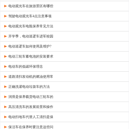
电动观光车在旅游景区有哪些
驾驶电动观光车4点注意事项
电动观光车电瓶保养常见方法
开学季，电动巡逻车进军校园
电动巡逻车如何使用及维护?
电动三轮车蓄电池的安装要求
电动车的低碳环保理念
道路清扫发动机的燃油使用常
正确洗濯电动垃圾车的方法
润滑是保养载货电动三轮车的
高压清洗车的发展前景和操作
电动扫地车代替人工清扫是保
保洁车在保养时要注意这些问