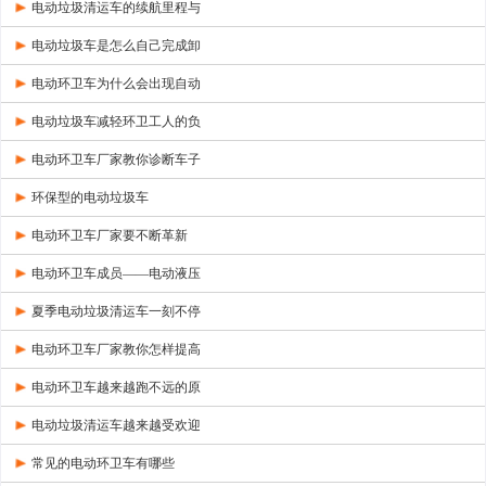
电动垃圾清运车的续航里程与
电动垃圾车是怎么自己完成卸
电动环卫车为什么会出现自动
电动垃圾车减轻环卫工人的负
电动环卫车厂家教你诊断车子
环保型的电动垃圾车
电动环卫车厂家要不断革新
电动环卫车成员——电动液压
夏季电动垃圾清运车一刻不停
电动环卫车厂家教你怎样提高
电动环卫车越来越跑不远的原
电动垃圾清运车越来越受欢迎
常见的电动环卫车有哪些