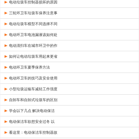
电动垃圾车控制器损坏的原因
三轮环卫车垃圾车保养注意事
电动垃圾车模型不同选择不同
电动环卫车电池漏液该如何处
电动清扫车在城市环卫中的作
如何让电动垃圾车用起来更省
电动环卫车夏季保养方法
电动环卫车的技巧及安全使用
小型垃圾运输车减轻工作强度
自卸车和自卸式垃圾车的区别
学会以下几点 解决电动保洁
电动保洁车欲想安全过冬 以
看这里：电动保洁车控制器故