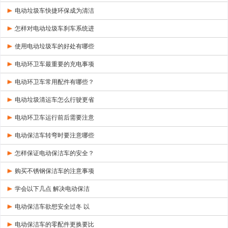
电动垃圾车快捷环保成为清洁
怎样对电动垃圾车刹车系统进
使用电动垃圾车的好处有哪些
电动环卫车最重要的充电事项
电动环卫车常用配件有哪些？
电动垃圾清运车怎么行驶更省
电动环卫车运行前后需要注意
电动保洁车转弯时要注意哪些
怎样保证电动保洁车的安全？
购买不锈钢保洁车的注意事项
学会以下几点 解决电动保洁
电动保洁车欲想安全过冬 以
电动保洁车的零配件更换要比