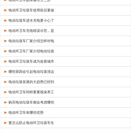
电动环卫车故障修理分三步
电动环卫垃圾车使用前后要做
电动垃圾车进水充电要小心了
电动环卫车充电错误示范，是
电动垃圾车厂家介绍怎样对电
电动环卫车厂家介绍电动垃圾
电动环卫垃圾车成为改善城市
哪些原因会引起电动垃圾清运
电动垃圾发展的大趋势已经到
电动环卫车同样要重视保养工
购买电动垃圾车都会考虑哪些
电动环卫车有哪些优势
要怎么防止电动环卫垃圾车生