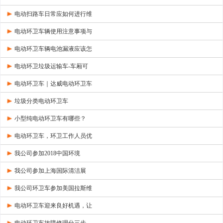
电动扫路车日常应如何进行维
电动环卫车辆使用注意事项与
电动环卫车辆电池漏液应该怎
电动环卫垃圾运输车-车厢可
电动环卫车｜达威电动环卫车
垃圾分类电动环卫车
小型纯电动环卫车有哪些？
电动环卫车，环卫工作人员优
我公司参加2018中国环境
我公司参加上海国际清洁展
我公司环卫车参加美国拉斯维
电动环卫车迎来良好机遇，让