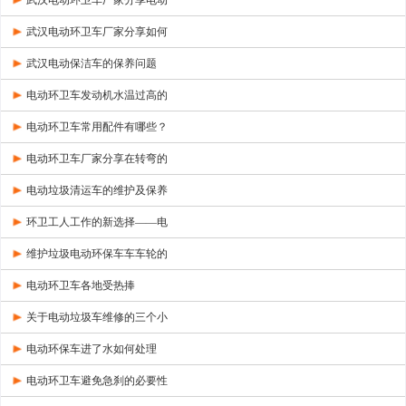
武汉电动环卫车厂家分享电动
武汉电动环卫车厂家分享如何
武汉电动保洁车的保养问题
电动环卫车发动机水温过高的
电动环卫车常用配件有哪些？
电动环卫车厂家分享在转弯的
电动垃圾清运车的维护及保养
环卫工人工作的新选择——电
维护垃圾电动环保车车车轮的
电动环卫车各地受热捧
关于电动垃圾车维修的三个小
电动环保车进了水如何处理
电动环卫车避免急刹的必要性