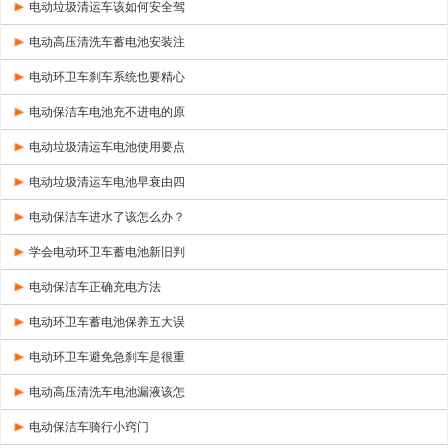
电动垃圾清运车该如何安全驾
电动高压清洗车蓄电池安装注
电动环卫车刹车系统也要精心
电动保洁车电池充不进电的原
电动垃圾清运车电池使用要点
电动垃圾清运车电池早衰由四
电动保洁车进水了该怎么办？
学会电动环卫车蓄电池新旧判
电动保洁车正确充电方法
电动环卫车蓄电池保养五大误
电动环卫车避免急刹车是很重
电动高压清洗车电池漏液该怎
电动保洁车骑行小窍门